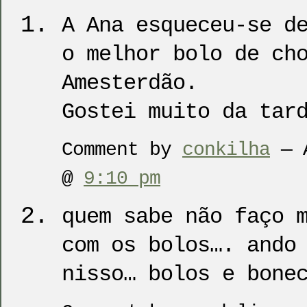
A Ana esqueceu-se d
o melhor bolo de ch
Amesterdão.
Gostei muito da tar
Comment by
conkilha
— A
@
9:10 pm
quem sabe não faço 
com os bolos…. ando
nisso… bolos e bone