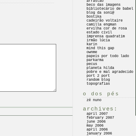
arrastão
beco das imagens
bibliotecário de babel
blog da soni@
bostika
cadeirão voltaire
camilla engman
ervilha cor de rosa
estado civil
imprensa quadratim
irmão lúcia
karin
mind this gap
ownme
papeis por todo lado
parkarma
pecus
planeta hilda
pobre e mal agradecido
port 2 port
random blog
topografias
o dos pés
zé nuno
archives:
april 2007
february 2007
june 2006
may 2006
april 2006
january 2006