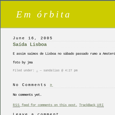
Em órbita
June 16, 2005
Saída Lisboa
E assim saímos de Lisboa no sábado passado rumo a Amster
foto by jma
Filed under:
-
— sandalias @ 4:27 pm
No Comments
»
No comments yet.
feed for comments on this post.
TrackBack
RSS
URI
Leave a comment