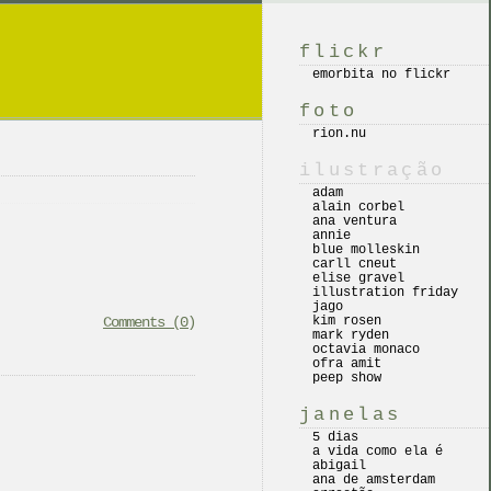
flickr
emorbita no flickr
foto
rion.nu
ilustração
adam
alain corbel
ana ventura
annie
blue molleskin
carll cneut
elise gravel
illustration friday
jago
Comments (0)
kim rosen
mark ryden
octavia monaco
ofra amit
peep show
janelas
5 dias
a vida como ela é
abigail
ana de amsterdam