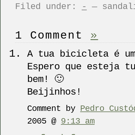
Filed under:
-
— sandal
1 Comment
»
A tua bicicleta é u
Espero que esteja t
bem! 🙂
Beijinhos!
Comment by
Pedro Custó
2005 @
9:13 am