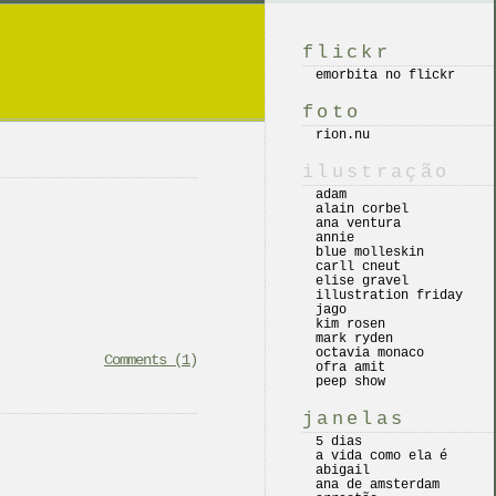
flickr
emorbita no flickr
foto
rion.nu
ilustração
adam
alain corbel
ana ventura
annie
blue molleskin
carll cneut
elise gravel
illustration friday
jago
kim rosen
mark ryden
octavia monaco
Comments (1)
ofra amit
peep show
janelas
5 dias
a vida como ela é
abigail
ana de amsterdam