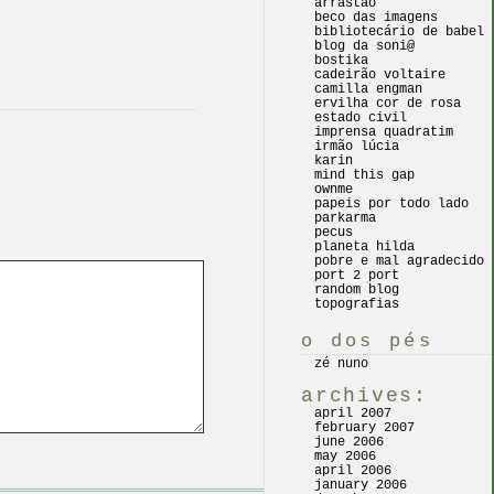
arrastão
beco das imagens
bibliotecário de babel
blog da soni@
bostika
cadeirão voltaire
camilla engman
ervilha cor de rosa
estado civil
imprensa quadratim
irmão lúcia
karin
mind this gap
ownme
papeis por todo lado
parkarma
pecus
planeta hilda
pobre e mal agradecido
port 2 port
random blog
topografias
o dos pés
zé nuno
archives:
april 2007
february 2007
june 2006
may 2006
april 2006
january 2006