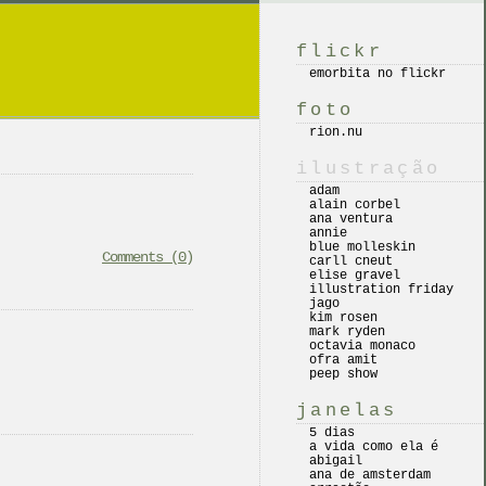
flickr
emorbita no flickr
foto
rion.nu
ilustração
adam
alain corbel
ana ventura
annie
blue molleskin
Comments (0)
carll cneut
elise gravel
illustration friday
jago
kim rosen
mark ryden
octavia monaco
ofra amit
peep show
janelas
5 dias
a vida como ela é
abigail
ana de amsterdam