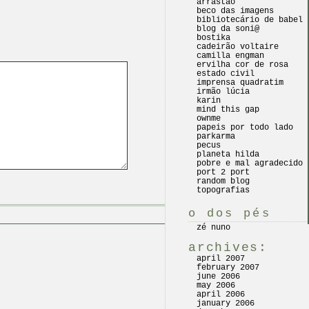
arrastão
beco das imagens
bibliotecário de babel
blog da soni@
bostika
cadeirão voltaire
camilla engman
ervilha cor de rosa
estado civil
imprensa quadratim
irmão lúcia
karin
mind this gap
ownme
papeis por todo lado
parkarma
pecus
planeta hilda
pobre e mal agradecido
port 2 port
random blog
topografias
o dos pés
zé nuno
archives:
april 2007
february 2007
june 2006
may 2006
april 2006
january 2006