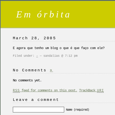
Em órbita
March 28, 2005
E agora que tenho um blog o que é que faço com ele?
Filed under:
-
— sandalias @ 7:12 pm
No Comments
»
No comments yet.
feed for comments on this post.
TrackBack
RSS
URI
Leave a comment
Name (required)